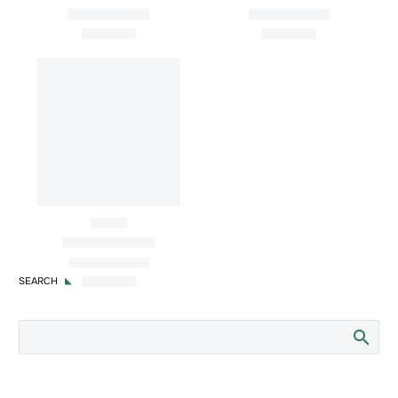
Blog
Tendências
O consumidor latino-americano
resiliente: o que 2025 revelou e o
que 2026 vai exigir
SEARCH