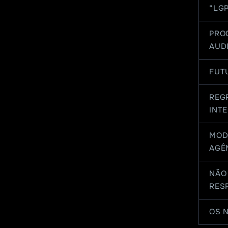
“LG
PRO
AUD
FUT
REG
INT
MOD
AGÊ
NÃO 
RES
OS 