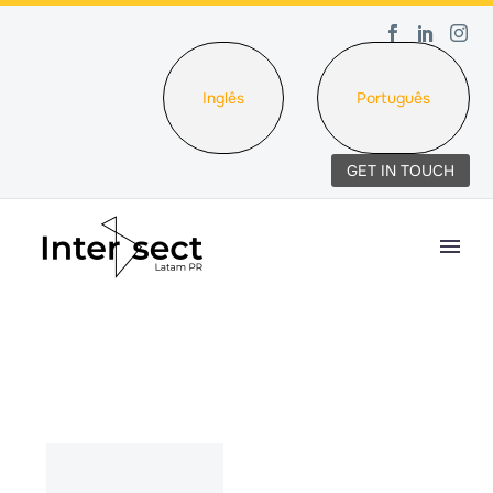
Inglês
Português
GET IN TOUCH
DATA
NAME
DESC
ASC