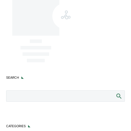
Blog
Reputação
Não apenas para o dia das
mulheres . . . .
SEARCH
CATEGORIES