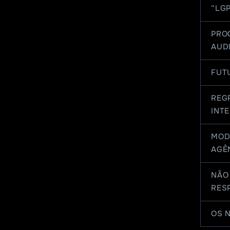
“LG
PRO
AUD
FUT
REG
INT
MOD
AGÊ
NÃO 
RES
OS 