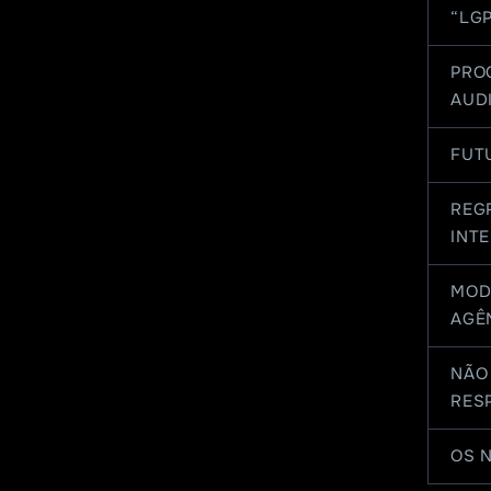
“LG
PRO
AUD
FUT
REG
INT
MOD
AGÊ
NÃO 
RES
OS 