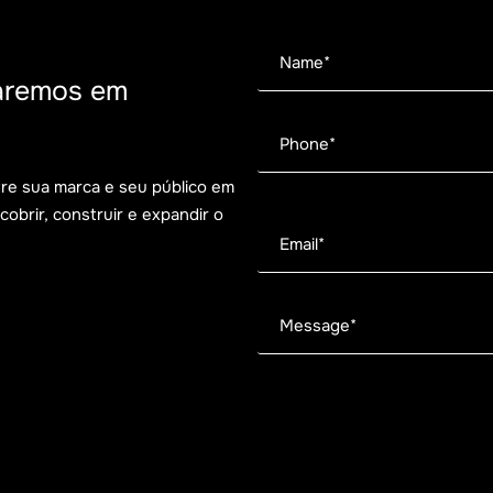
20 de julho de 2026
1
O Dilema da Confiança: As 3 Decisões
aremos em
que Transformam uma Crise em
Posicionamento
tre sua marca e seu público em
brir, construir e expandir o