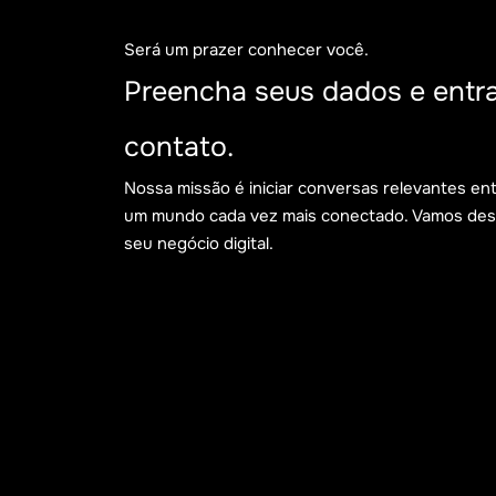
2 de agosto de 2026
Será um prazer conhecer você.
A era do High Individual Contributor:
Preencha seus dados e entr
por que o impacto individual pesa
mais que o organograma
contato.
Nossa missão é iniciar conversas relevantes en
um mundo cada vez mais conectado. Vamos desco
seu negócio digital.