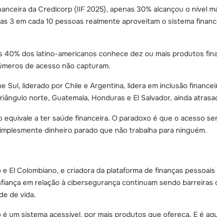
anceira da Credicorp (IIF 2025), apenas 30% alcançou o nível mai
as 3 em cada 10 pessoas realmente aproveitam o sistema finan
40% dos latino-americanos conhece dez ou mais produtos fina
úmeros de acesso não capturam.
Sul, liderado por Chile e Argentina, lidera em inclusão financ
riângulo norte, Guatemala, Honduras e El Salvador, ainda atrasa
não equivale a ter saúde financeira. O paradoxo é que o acesso
simplesmente dinheiro parado que não trabalha para ninguém.
e El Colombiano, e criadora da plataforma de finanças pessoais Sa
onfiança em relação à cibersegurança continuam sendo barreiras 
de de vida.
é um sistema acessível, por mais produtos que ofereça. E é aqu