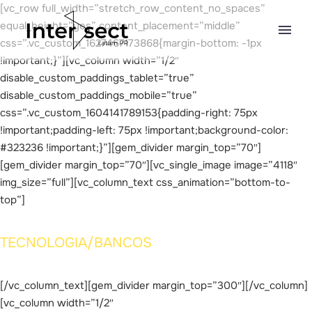
[vc_row full_width=”stretch_row_content_no_spaces”
equal_height=”yes” content_placement=”middle”
css=”.vc_custom_1627467173868{margin-bottom: -1px
!important;}”][vc_column width=”1/2″
disable_custom_paddings_tablet=”true”
disable_custom_paddings_mobile=”true”
css=”.vc_custom_1604141789153{padding-right: 75px
!important;padding-left: 75px !important;background-color:
#323236 !important;}”][gem_divider margin_top=”70″]
[gem_divider margin_top=”70″][vc_single_image image=”4118″
img_size=”full”][vc_column_text css_animation=”bottom-to-
top”]
TECNOLOGIA/BANCOS
[/vc_column_text][gem_divider margin_top=”300″][/vc_column]
[vc_column width=”1/2″