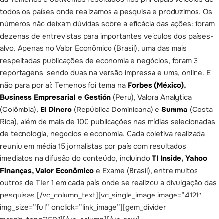
todos os países onde realizamos a pesquisa e produzimos. Os
números não deixam dúvidas sobre a eficácia das ações: foram
dezenas de entrevistas para importantes veículos dos países-
alvo. Apenas no Valor Econômico (Brasil), uma das mais
respeitadas publicações de economia e negócios, foram 3
reportagens, sendo duas na versão impressa e uma, online. E
não para por aí: Temenos foi tema na
Forbes (México)
,
Business Empresarial
e
Gestión
(Peru), Valora Analytica
(Colômbia),
El Dinero
(República Dominicana) e
Summa
(Costa
Rica), além de mais de 100 publicações nas mídias selecionadas
de tecnologia, negócios e economia. Cada coletiva realizada
reuniu em média 15 jornalistas por país com resultados
imediatos na difusão do conteúdo, incluindo
TI Inside
,
Yahoo
Finanças
,
Valor Econômico
e Exame (Brasil), entre muitos
outros de TIer 1 em cada país onde se realizou a divulgação das
pesquisas.[/vc_column_text][vc_single_image image=”4121″
img_size=”full” onclick=”link_image”][gem_divider