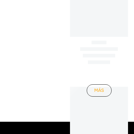
(OnTheGo
partnership)
2 de abril de 2022
Emotional Climate
Reports Delta
Analytics BV
2 de abril de 2022
MÁS