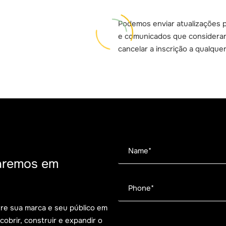
Podemos enviar atualizações p
e comunicados que considerar
cancelar a inscrição a qualqu
aremos em
tre sua marca e seu público em
brir, construir e expandir o