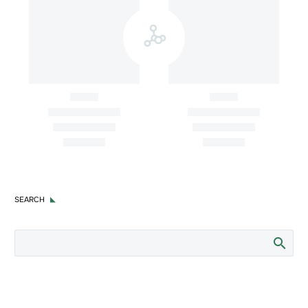
Conquistas
Latam Intersect PR inaugura seu
LatAm Intersect PR indicada para
escritório no Metaverso
o SABRE Awards Latin America
2022
SEARCH