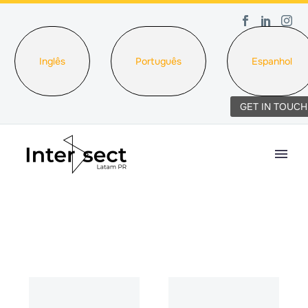
Inglês
Português
Espanhol
GET IN TOUCH
DATA
NAME
DESC
ASC